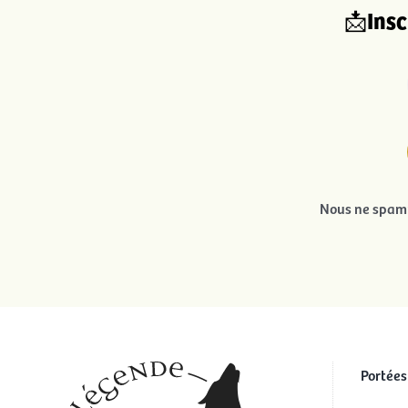
Insc
📩
Nous ne spamm
Portées