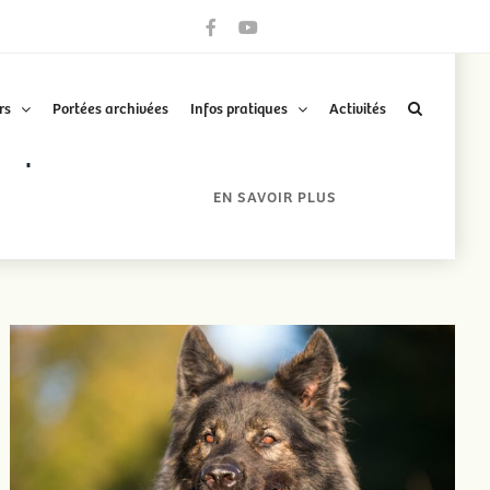
Facebook
YouTube
rs
Portées archivées
Infos pratiques
Activités
À la découverte de la meute
arifs
EN SAVOIR PLUS