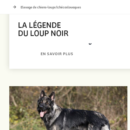
Passer
Elevage de chiens-loups tchécoslovaques
au
contenu
Les actualités de l’élevage
EN SAVOIR PLUS