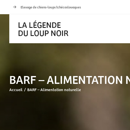
Passer
Elevage de chiens-loups tchécoslovaques
au
contenu
BARF – ALIMENTATION 
Accueil
BARF – Alimentation naturelle