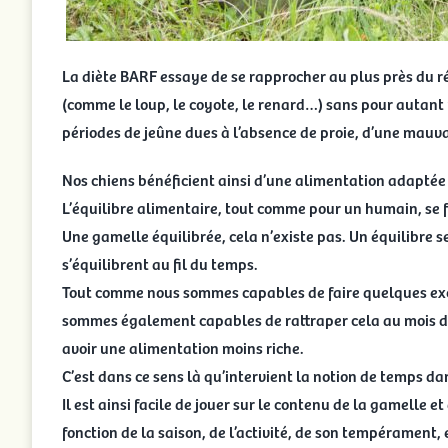
La diète BARF essaye de se rapprocher au plus près du 
(comme le loup, le coyote, le renard…) sans pour autant 
périodes de jeûne dues à l’absence de proie, d’une mauv
Nos chiens bénéficient ainsi d’une alimentation adaptée e
L’équilibre alimentaire, tout comme pour un humain, se f
Une gamelle équilibrée, cela n’existe pas. Un équilibre se
s’équilibrent au fil du temps.
Tout comme nous sommes capables de faire quelques excè
sommes également capables de rattraper cela au mois de
avoir une alimentation moins riche.
C’est dans ce sens là qu’intervient la notion de temps dan
Il est ainsi facile de jouer sur le contenu de la gamelle et
fonction de la saison, de l’activité, de son tempérament, 