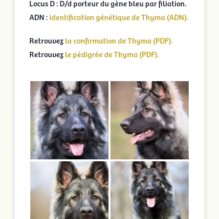
Locus D : D/d porteur du gène bleu par filiation.
ADN :
identification génétique de Thyma (ADN).
Retrouvez
la confirmation de Thyma (PDF).
Retrouvez
le pédigrée de Thyma (PDF).