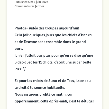
Published On: 4 juin 2026
sur
Commentaires fermés
Des
nouvelles
photos/vidéos
des
Photos+ vidéo des troupes aujourd’hui!
portées
à
Cela fait quelques jours que les chiots d’Ischka
la
et de Toscane sont ensemble dans le grand
maison
🙂
parc.
Il n’en fallait pas plus pour qu’on se dise qu’une
vidéo avec les 11 chiots, c’était une super belle
idée 🙂
Et pour les chiots de Suna et de Tess, ils ont eu
le droit à la séance habituelle.
Nous en avons profité ce matin, car
apparemment, cette après-midi, c’est le déluge!