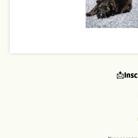
Insc
📩