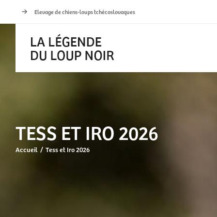
Passer
Elevage de chiens-loups tchécoslovaques
au
contenu
TESS ET IRO 2026
Accueil
Tess et Iro 2026