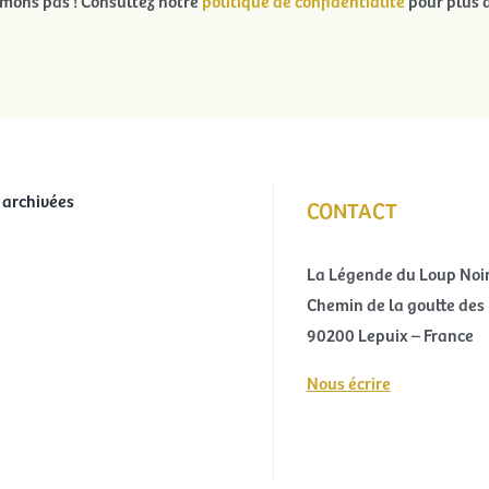
ons pas ! Consultez notre
politique de confidentialité
pour plus d
 archivées
CONTACT
La Légende du Loup Noi
Chemin de la goutte des 
90200 Lepuix – France
Nous écrire