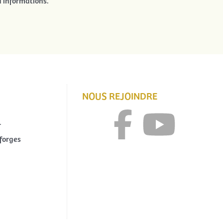
’informations.
NOUS REJOINDRE
r
forges