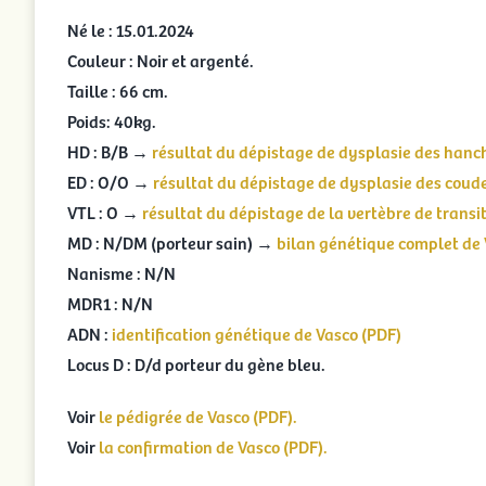
Né le : 15.01.2024
Couleur : Noir et argenté.
Taille : 66 cm.
Poids: 40kg.
HD : B/B →
résultat du dépistage de dysplasie des hanch
ED : O/O →
résultat du dépistage de dysplasie des coude
VTL : O →
résultat du dépistage de la vertèbre de transit
MD : N/DM (porteur sain) →
bilan génétique complet de 
Nanisme : N/N
MDR1 : N/N
ADN :
identification génétique de Vasco (PDF)
Locus D : D/d porteur du gène bleu.
Voir
le pédigrée de Vasco (PDF).
Voir
la confirmation de Vasco (PDF).