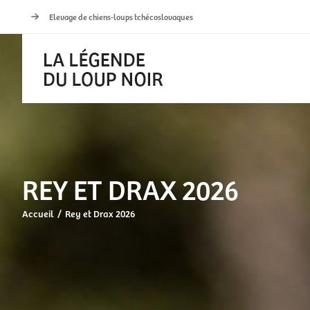
Passer
Elevage de chiens-loups tchécoslovaques
au
contenu
REY ET DRAX 2026
Accueil
Rey et Drax 2026