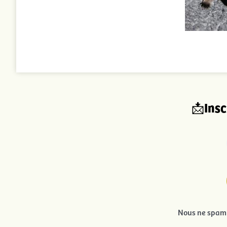
Insc
📩
Nous ne spamm