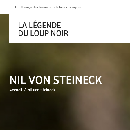
Passer
Elevage de chiens-loups tchécoslovaques
au
contenu
NIL VON STEINECK
Accueil
Nil von Steineck