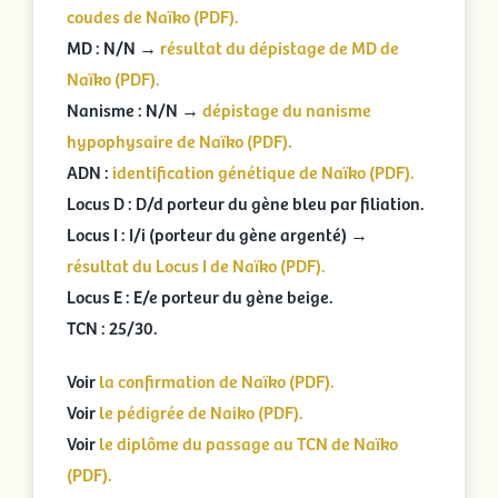
coudes de Naïko (PDF).
MD : N/N →
résultat du dépistage de MD de
Naïko (PDF).
Nanisme : N/N →
dépistage du nanisme
hypophysaire de Naïko (PDF).
ADN :
identification génétique de Naïko (PDF).
Locus D : D/d porteur du gène bleu par filiation.
Locus I : I/i (porteur du gène argenté) →
résultat du Locus I de Naïko (PDF).
Locus E : E/e porteur du gène beige.
TCN : 25/30.
Voir
la confirmation de Naïko (PDF).
Voir
le pédigrée de Naiko (PDF).
Voir
le diplôme du passage au TCN de Naïko
(PDF).