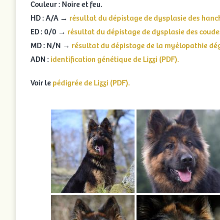
Couleur : Noire et feu.
HD : A/A →
résultat du dépistage de dysplasie des hanch
ED : 0/0 →
résultat du dépistage de dysplasie des coudes
MD : N/N →
résultat du dépistage de la myélopathie dég
ADN :
identification génétique de Lizzi (PDF).
Voir le
pédigrée de Lizzi (PDF).