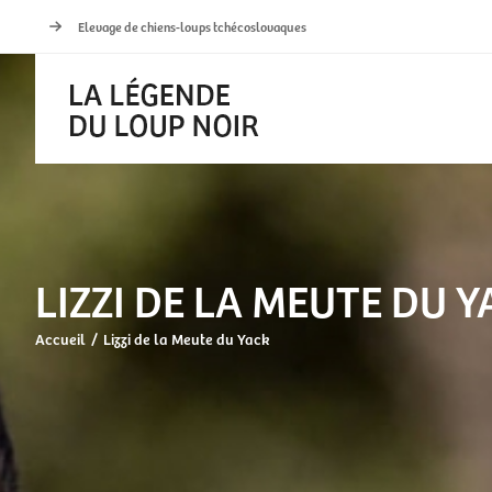
Passer
Elevage de chiens-loups tchécoslovaques
au
contenu
LIZZI DE LA MEUTE DU 
Accueil
Lizzi de la Meute du Yack