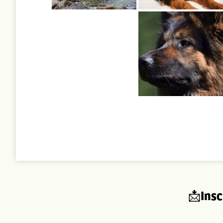
Insc
📩