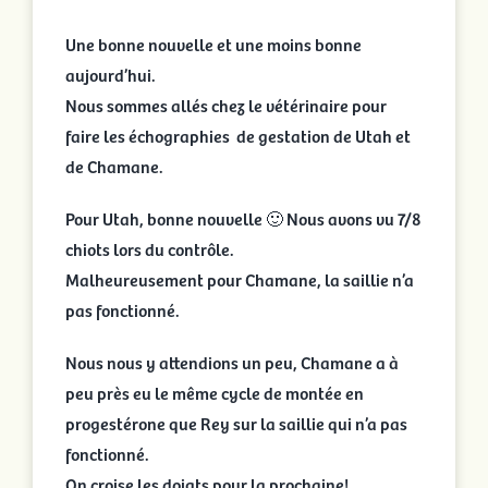
confirmé
pour
Une bonne nouvelle et une moins bonne
Utah
et
aujourd’hui.
Amarok
Nous sommes allés chez le vétérinaire pour
🙂
faire les échographies de gestation de Utah et
de Chamane.
Pour Utah, bonne nouvelle 🙂 Nous avons vu 7/8
chiots lors du contrôle.
Malheureusement pour Chamane, la saillie n’a
pas fonctionné.
Nous nous y attendions un peu, Chamane a à
peu près eu le même cycle de montée en
progestérone que Rey sur la saillie qui n’a pas
fonctionné.
On croise les doigts pour la prochaine!