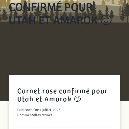
CONFIRMÉ POUR
UTAH ET AMAROK 🙂
Carnet rose confirmé pour
Utah et Amarok 🙂
Published On: 1 juillet 2026
sur
Commentaires fermés
Carnet
rose