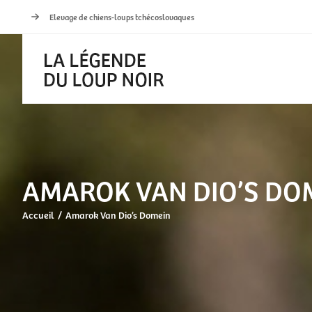
Passer
Elevage de chiens-loups tchécoslovaques
au
contenu
AMAROK VAN DIO’S DO
Accueil
Amarok Van Dio’s Domein