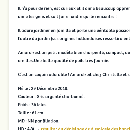
Il n’a peur de rien, est curieux et il aime beaucoup apprend
aime les gens et sait faire fondre qui le rencontre !
Il adore jardiner en famille et porte une véritable passio
l’autre du jardin (ses origines hollandaises ressortiraient-
Amarok est un petit modèle bien charpenté, compact, avec
oreilles.Une belle qualité de poils très fournie.
C’est un coquin adorable ! Amarok vit chez Christelle et 
Né le : 29 Décembre 2018.
Couleur : Gris argenté charbonné.
Poids : 36 kilos.
Taille : 61 cm.
MD : NN par filiation.
HD : A/A →
résultat du dépistage de dysplasie des hanc