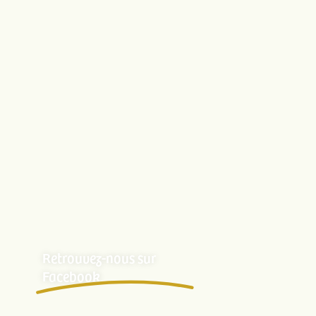
Portées archivées
CONTACT
La Légende du Loup Noir
Chemin de la goutte des forges
90200 Lepuix – France
Nous écrire
NOUS REJOINDRE